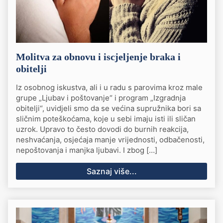
Molitva za obnovu i iscjeljenje braka i
obitelji
Iz osobnog iskustva, ali i u radu s parovima kroz male
grupe „Ljubav i poštovanje“ i program „Izgradnja
obitelji“, uvidjeli smo da se većina supružnika bori sa
sličnim poteškoćama, koje u sebi imaju isti ili sličan
uzrok. Upravo to često dovodi do burnih reakcija,
neshvaćanja, osjećaja manje vrijednosti, odbačenosti,
nepoštovanja i manjka ljubavi. I zbog […]
Saznaj više...